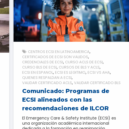
CENTROS ECSI EN LATINOAMERICA
CERTIFICADOS DE ECSI SON VALIDOS
CREDENCIALES DE ECSI
CURSO ACLS DE ECSI
CURSO BLS DE ECSI
CURSOS DE BLS Y ACLS
ECSI EN ESPANOL
ECSI ES LEGITIMO
ECSI VS AHA
QUIENES RESPALDAN A ECSI
VALIDAR CERTIFICADO ACLS
VALIDAR CERTIFICADO BLS
Comunicado: Programas de
ECSI alineados con las
recomendaciones de ILCOR
El Emergency Care & Safety Institute (ECSI) es
una organización académica internacional
dedicada a la formación en reanimación,