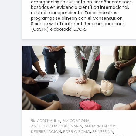
emergencias se sustenta en enseñar prácticas
basadas en evidencia científica internacional,
neutral e independiente. Todos nuestros
programas se alinean con el Consensus on
Science with Treatment Recommendations
(CoSTR) elaborado ILCOR.
ADRENALINA
AMIODARONA
ANGIOGRAFÍA CORONARIA
ANTIARRITMICOS
DESFIBRILACION
ECPR O ECMO
EPINEFRINA