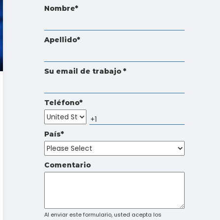
Touch
Nombre
*
device
users
can
Apellido
*
use
touch
and
Su email de trabajo
*
swipe
gestures.
Teléfono
*
País
*
Comentario
Al enviar este formulario, usted acepta los