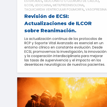
ESTEROIDES
GLUCONATO O CLORURO DE CALCIO
ILCOR
LIDOCAINA
METILPREDNISOLONA
TAQUICARDIA VENTRICULAR POLIMORFA
VASOPRESINA
Revisión de ECSI:
Actualizaciones de ILCOR
sobre Reanimación.
La actualización continua de los protocolos de
RCP y Soporte Vital Avanzado es esencial en un
entorno clínico en constante evolución. Desde
ECSI, promovemos la investigación, la innovación
y la cooperación interdisciplinaria para mejorar
las tasas de supervivencia y el impacto en los
desenlaces neurológicos de nuestros pacientes.