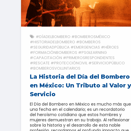
#DÍADELBOMBERO #BOMBEROSMÉXICO
#HISTORIADELBOMBERO #BOMBEROS
#SEGURIDADPÚBLICA #EMERGENCIAS #HÉROES
#FORMACIÓNBOMBEROS #PSGLEARNING
#CAPACITACIÓN #PRIMEROSRESPONDIENTES
#RESCATE #PROTECCIÓNCIVIL #SERVICIOPÚBLICO
#BOMBEROSVOLUNTARIOS
La Historia del Día del Bombero
en México: Un Tributo al Valor y
Servicio
El Día del Bombero en México es mucho más que
una fecha en el calendario; es un recordatorio
del heroísmo cotidiano que estos hombres y
mujeres demuestran en su trabajo. Al reflexionar
sobre la historia y el desarrollo de esta noble
profesión, recordamos el profundo impacto que