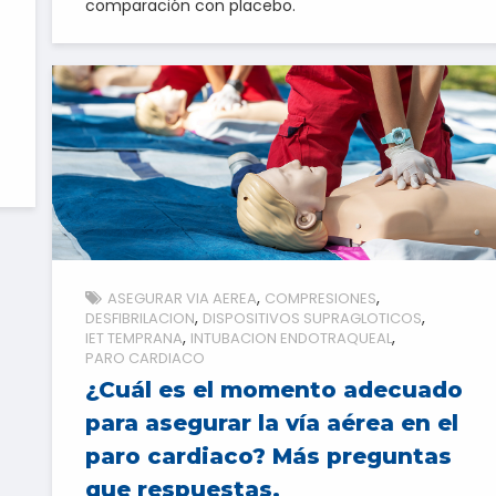
comparación con placebo.
ASEGURAR VIA AEREA
COMPRESIONES
DESFIBRILACION
DISPOSITIVOS SUPRAGLOTICOS
IET TEMPRANA
INTUBACION ENDOTRAQUEAL
PARO CARDIACO
¿Cuál es el momento adecuado
para asegurar la vía aérea en el
paro cardiaco? Más preguntas
que respuestas.