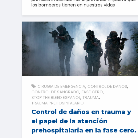
los bomberos tienen en nuestras vidas
CIRUGIA DE EMERGENCIA
CONTROL DE DANOS
CONTROL DE SANGRADO
FASE CERO
STOP THE BLEED ESPANOL
TRAUMA
TRAUMA PREHOSPITALARIO
Control de daños en trauma y
el papel de la atención
prehospitalaria en la fase cero.