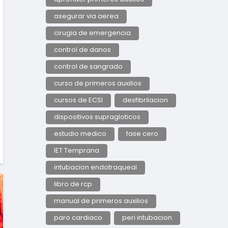
asegurar via aerea
cirugia de emergencia
control de danos
control de sangrado
curso de primeros auxilios
cursos de ECSI
desfibrilacion
dispositivos supragloticos
estudio medico
fase cero
IET Temprana
intubacion endotraqueal
libro de rcp
manual de primeros auxilios
paro cardiaco
peri intubacion