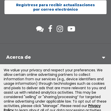
Regístrese para recibir actualizaciones
por correo electrónico
Acerca de
We value your privacy and respect your preferences. We
Soporte
allow certain online advertising partners to collect
information from our services (e.g., device identifiers and
usage information) through technologies such as cookies
Productos y soluciones
and pixels to deliver ads that are more relevant to you and
assist us with related analytics activities. This may be
considered "selling" or "sharing/processing” for targeted
Legal
online advertising under applicable law. To opt out of these
activities, please click "Manage". Please read our
Privacy
Policy
to learn about all of our data processing activities