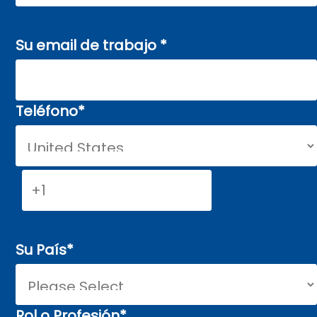
Su email de trabajo
*
Teléfono
*
Su País
*
Rol o Profesión
*