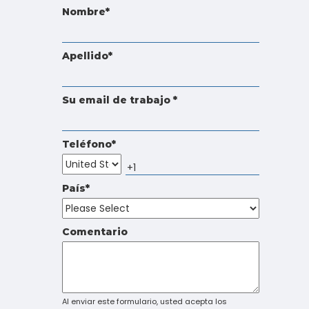
Touch
Nombre
*
device
users
can
Apellido
*
use
touch
and
Su email de trabajo
*
swipe
gestures.
Teléfono
*
País
*
Comentario
Al enviar este formulario, usted acepta los