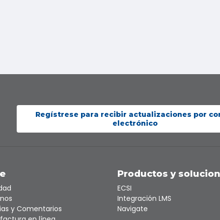
Regístrese para recibir actualizaciones por co
electrónico
te
Productos y solucio
idad
ECSI
nos
Integración LMS
ias y Comentarios
Navigate
factura en línea