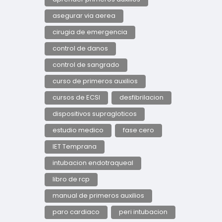
asegurar via aerea
cirugia de emergencia
control de danos
control de sangrado
curso de primeros auxilios
cursos de ECSI
desfibrilacion
dispositivos supragloticos
estudio medico
fase cero
IET Temprana
intubacion endotraqueal
libro de rcp
manual de primeros auxilios
paro cardiaco
peri intubacion