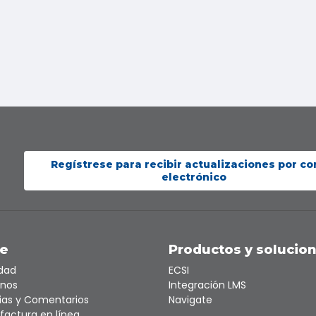
Regístrese para recibir actualizaciones por co
electrónico
te
Productos y solucio
idad
ECSI
nos
Integración LMS
ias y Comentarios
Navigate
factura en línea