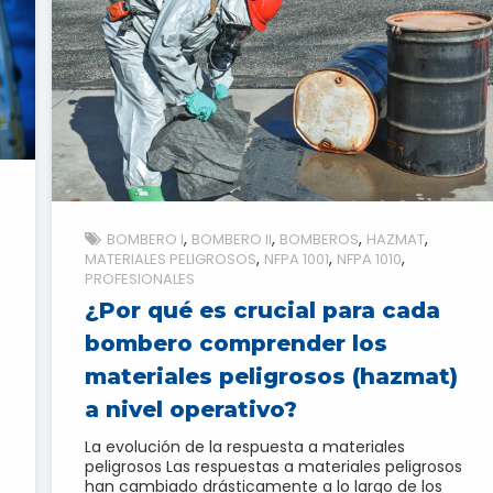
BOMBERO I
BOMBERO II
BOMBEROS
HAZMAT
MATERIALES PELIGROSOS
NFPA 1001
NFPA 1010
PROFESIONALES
¿Por qué es crucial para cada
bombero comprender los
materiales peligrosos (hazmat)
a nivel operativo?
La evolución de la respuesta a materiales
peligrosos Las respuestas a materiales peligrosos
han cambiado drásticamente a lo largo de los