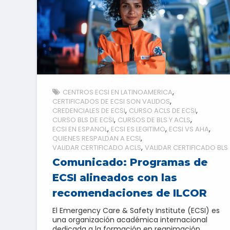
CENTROS ECSI EN LATINOAMERICA
CERTIFICADOS DE ECSI SON VALIDOS
CREDENCIALES DE ECSI
CURSO ACLS DE ECSI
CURSO BLS DE ECSI
CURSOS DE BLS Y ACLS
ECSI EN ESPANOL
ECSI ES LEGITIMO
ECSI VS AHA
QUIENES RESPALDAN A ECSI
VALIDAR CERTIFICADO ACLS
VALIDAR CERTIFICADO BLS
Comunicado: Programas de
ECSI alineados con las
recomendaciones de ILCOR
El Emergency Care & Safety Institute (ECSI) es
una organización académica internacional
dedicada a la formación en reanimación,