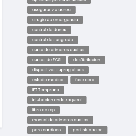
asegurar via aerea
cirugia de emergencia
control de danos
control de sangrado
curso de primeros auxilios
cursos de ECSI
desfibrilacion
dispositivos supragloticos
estudio medico
fase cero
IET Temprana
intubacion endotraqueal
libro de rcp
manual de primeros auxilios
paro cardiaco
peri intubacion