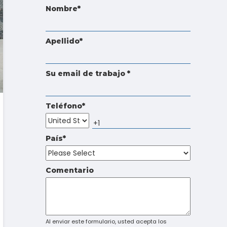
Touch
Nombre
*
device
users
can
Apellido
*
use
touch
and
Su email de trabajo
*
swipe
gestures.
Teléfono
*
País
*
Comentario
Al enviar este formulario, usted acepta los