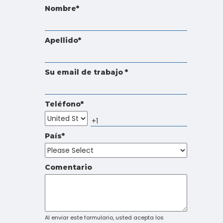
Touch
Nombre
*
device
users
can
Apellido
*
use
touch
and
Su email de trabajo
*
swipe
gestures.
Teléfono
*
País
*
Comentario
Al enviar este formulario, usted acepta los