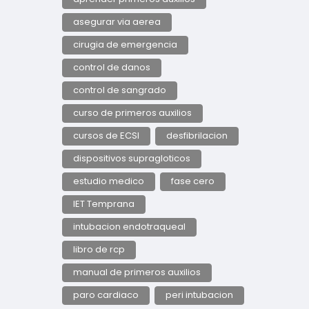
asegurar via aerea
cirugia de emergencia
control de danos
control de sangrado
curso de primeros auxilios
cursos de ECSI
desfibrilacion
dispositivos supragloticos
estudio medico
fase cero
IET Temprana
intubacion endotraqueal
libro de rcp
manual de primeros auxilios
paro cardiaco
peri intubacion