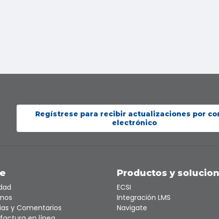
Regístrese para recibir actualizaciones por co
electrónico
te
Productos y solucio
idad
ECSI
nos
Integración LMS
ias y Comentarios
Navigate
factura en línea