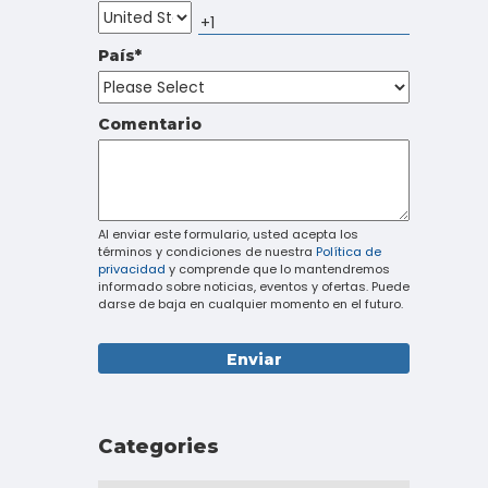
Touch
device
País
*
users
can
use
touch
Comentario
and
swipe
gestures.
Al enviar este formulario, usted acepta los
términos y condiciones de nuestra
Política de
privacidad
y comprende que lo mantendremos
informado sobre noticias, eventos y ofertas. Puede
darse de baja en cualquier momento en el futuro.
Categories