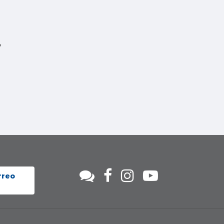
y
rreo