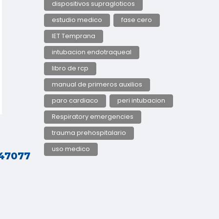
dispositivos supragloticos
estudio medico
fase cero
IET Temprana
intubacion endotraqueal
libro de rcp
manual de primeros auxilios
paro cardiaco
peri intubacion
Respiratory emergencies
trauma prehospitalario
uso medico
247077