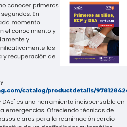
 no conocer primeros
e segundos. En
 cada momento
on el conocimiento y
idamente y
ificativamente las
a y recuperación de
 y
ng.com/catalog/productdetails/9781284
CP y DAE" es una herramienta indispensable en
ra emergencias. Ofreciendo técnicas de
 pasos claros para la reanimación cardio