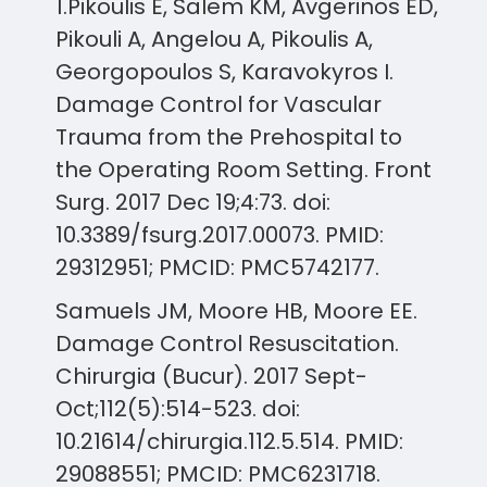
1.Pikoulis E, Salem KM, Avgerinos ED,
Pikouli A, Angelou A, Pikoulis A,
Georgopoulos S, Karavokyros I.
Damage Control for Vascular
Trauma from the Prehospital to
the Operating Room Setting. Front
Surg. 2017 Dec 19;4:73. doi:
10.3389/fsurg.2017.00073. PMID:
29312951; PMCID: PMC5742177.
Samuels JM, Moore HB, Moore EE.
Damage Control Resuscitation.
Chirurgia (Bucur). 2017 Sept-
Oct;112(5):514-523. doi:
10.21614/chirurgia.112.5.514. PMID:
29088551; PMCID: PMC6231718.