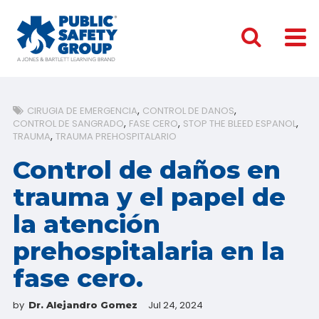
CIRUGIA DE EMERGENCIA
CONTROL DE DANOS
CONTROL DE SANGRADO
FASE CERO
STOP THE BLEED ESPANOL
TRAUMA
TRAUMA PREHOSPITALARIO
Control de daños en
trauma y el papel de
la atención
prehospitalaria en la
fase cero.
by
Jul 24, 2024
Dr. Alejandro Gomez