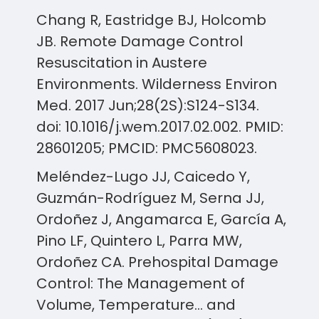
Chang R, Eastridge BJ, Holcomb
JB. Remote Damage Control
Resuscitation in Austere
Environments. Wilderness Environ
Med. 2017 Jun;28(2S):S124-S134.
doi: 10.1016/j.wem.2017.02.002. PMID:
28601205; PMCID: PMC5608023.
Meléndez-Lugo JJ, Caicedo Y,
Guzmán-Rodríguez M, Serna JJ,
Ordoñez J, Angamarca E, García A,
Pino LF, Quintero L, Parra MW,
Ordoñez CA. Prehospital Damage
Control: The Management of
Volume, Temperature… and