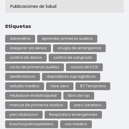
Publicaciones de Salud
Etiquetas
adrenalina
aprender primeros auxilios
asegurar via aerea
cirugia de emergencia
control de danos
control de sangrado
curso de primeros auxilios
cursos de ECSI
desfibrilacion
dispositivos supragloticos
estudio medico
fase cero
IET Temprana
intubacion endotraqueal
libro de rcp
manual de primeros auxilios
paro cardiaco
peri intubacion
Respiratory emergencies
trauma prehospitalario
uso medico